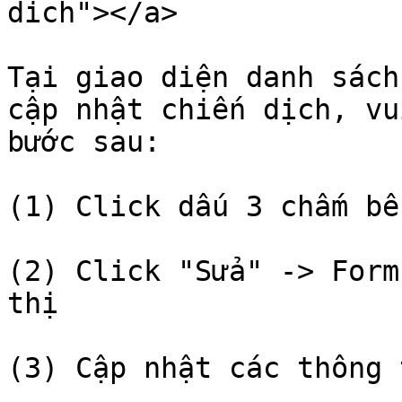
dich"></a>

‌Tại giao diện danh sách
cập nhật chiến dịch, vu
bước sau:‌

(1) Click dấu 3 chấm bên
(2) Click "Sửa" -> Form
thị‌

(3) Cập nhật các thông t