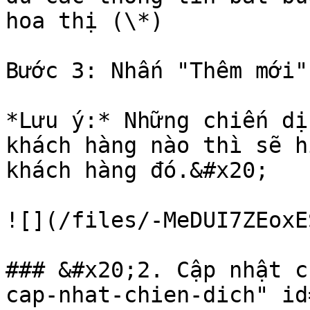
hoa thị (\*)

Bước 3: Nhấn "Thêm mới"
*Lưu ý:* Những chiến dị
khách hàng nào thì sẽ h
khách hàng đó.&#x20;

![](/files/-MeDUI7ZEoxE
### &#x20;2. Cập nhật c
cap-nhat-chien-dich" id