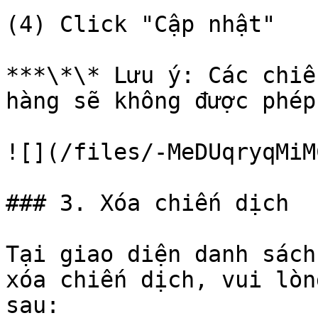
(4) Click "Cập nhật"

***\*\* Lưu ý: Các chiế
hàng sẽ không được phép
![](/files/-MeDUqryqMiM
### 3. Xóa chiến dịch

Tại giao diện danh sách
xóa chiến dịch, vui lòn
sau:
