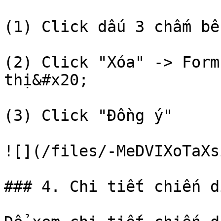
(1) Click dấu 3 chấm bê
(2) Click "Xóa" -> Form
thị&#x20;

(3) Click "Đồng ý"

![](/files/-MeDVIXoTaXs
### 4. Chi tiết chiến dị