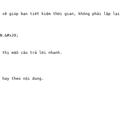
 sẽ giúp bạn tiết kiệm thời gian, không phải lặp lại 
N.&#x20;

 thị mẫu câu trả lời nhanh.

 hay theo nội dung.
