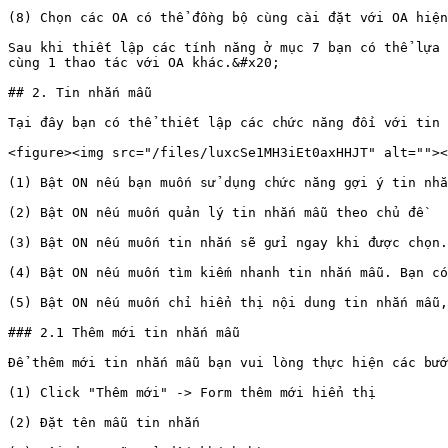
(8) Chọn các OA có thể đồng bộ cùng cài đặt với OA hiện
Sau khi thiết lập các tính năng ở mục 7 bạn có thể lựa 
cùng 1 thao tác với OA khác.&#x20;

## 2. Tin nhắn mẫu

Tại đây bạn có thể thiết lập các chức năng đối với tin 
<figure><img src="/files/luxcSe1MH3iEt0axHHJT" alt=""><
(1) Bật ON nếu bạn muốn sử dụng chức năng gợi ý tin nhắ
(2) Bật ON nếu muốn quản lý tin nhắn mẫu theo chủ đề

(3) Bật ON nếu muốn tin nhắn sẽ gửi ngay khi được chọn.

(4) Bật ON nếu muốn tìm kiếm nhanh tin nhắn mẫu. Bạn có
(5) Bật ON nếu muốn chỉ hiển thị nội dung tin nhắn mẫu,
### 2.1 Thêm mới tin nhắn mẫu

Để thêm mới tin nhắn mẫu bạn vui lòng thực hiện các bướ
(1) Click "Thêm mới" -> Form thêm mới hiển thị

(2) Đặt tên mẫu tin nhắn
