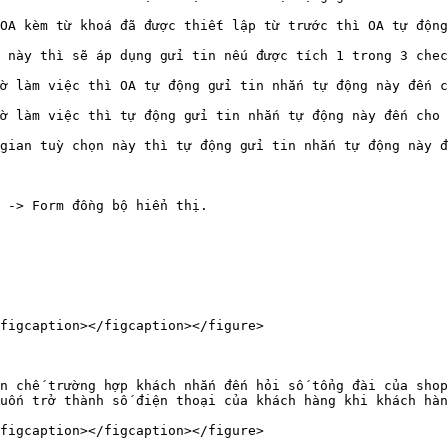
OA kèm từ khoá đã được thiết lập từ trước thì OA tự động
 này thì sẽ áp dụng gửi tin nếu được tích 1 trong 3 chec
ờ làm việc thì OA tự động gửi tin nhắn tự động này đến c
ờ làm việc thì tự động gửi tin nhắn tự động này đến cho 
gian tuỳ chọn này thì tự động gửi tin nhắn tự động này đ
 -> Form đồng bộ hiển thị.

figcaption></figcaption></figure>

n chế trường hợp khách nhắn đến hỏi số tổng đài của shop
uốn trở thành số điện thoại của khách hàng khi khách hàn
figcaption></figcaption></figure>
