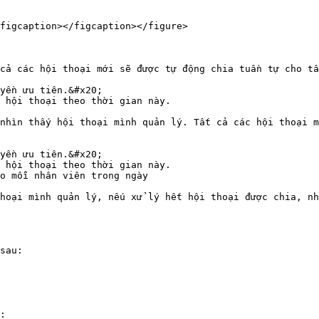
figcaption></figcaption></figure>

cả các hội thoại mới sẽ được tự động chia tuần tự cho tấ
yền ưu tiên.&#x20;

 hội thoại theo thời gian này.

nhìn thấy hội thoại mình quản lý. Tất cả các hội thoại m
yền ưu tiên.&#x20;

 hội thoại theo thời gian này.

o mỗi nhân viên trong ngày

hoại mình quản lý, nếu xử lý hết hội thoại được chia, nh
sau:

:
