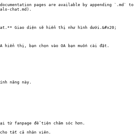
documentation pages are available by appending `.md` to 
alo-chat.md).

at.** Giao diện sẽ hiển thị như hình dưới.&#x20;

A hiển thị, bạn chọn vào OA bạn muốn cài đặt.

ính năng này.

ại từ fanpage để tiện chăm sóc hơn.

cho tất cả nhân viên.
