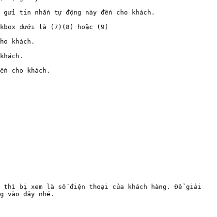
 gửi tin nhắn tự động này đến cho khách.

kbox dưới là (7)(8) hoặc (9)

ho khách.

khách.

ến cho khách.

 thì bị xem là số điện thoại của khách hàng. Để giải 
g vào đây nhé.
