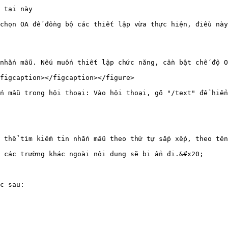
 tại này

chọn OA để đồng bộ các thiết lập vừa thực hiện, điều này
nhắn mẫu. Nếu muốn thiết lập chức năng, cần bật chế độ O
figcaption></figcaption></figure>

n mẫu trong hội thoại: Vào hội thoại, gõ "/text" để hiển
 thể tìm kiếm tin nhắn mẫu theo thứ tự sắp xếp, theo tên
 các trường khác ngoài nội dung sẽ bị ẩn đi.&#x20;

c sau:
