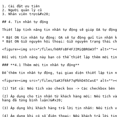
1. Cài đặt ưu tiên

2. Người quản lý cũ

3. Nhân viên trực&#x20;

## 4. Tin nhắn tự động

Thiết lập tính năng tin nhắn tự động sẽ giúp OA tự động
* Bật ON tin nhắn tự động: OA sẽ tự động gửi tin nhắn k
* Bật ON Giữ nguyên hội thoại: Giữ nguyên trạng thái ch
<figure><img src="/files/h6RFsBF4FJIMiQBRGW3f" alt=""><
Đối với tính năng này bạn có thể thiết lập thêm mới tin
### **4.1 Thêm mới tin nhắn tự động**

Để thêm tin nhắn tự động, tại giao diện thiết lập tin n
<figure><img src="/files/SaK3f6kF7qPbhD45CwsE" alt=""><
(1) Tất cả: Nếu tích vào check box -> Các checkbox bên 
(2) Áp dụng cho tin nhắn từ khách hàng mới: Nếu tích và
hàng đã từng bình luận)&#x20;

(3) Áp dụng khi khách hàng trả lời tin nhắn: Nếu tích v
(4) Áp dụng khi có số điện thoại: Nếu khách trả lời tin