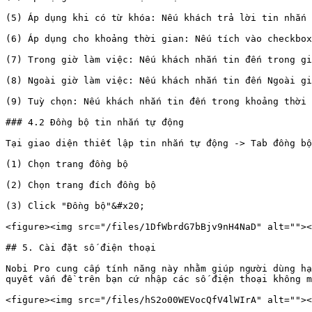
(5) Áp dụng khi có từ khóa: Nếu khách trả lời tin nhắn 
(6) Áp dụng cho khoảng thời gian: Nếu tích vào checkbox
(7) Trong giờ làm việc: Nếu khách nhắn tin đến trong gi
(8) Ngoài giờ làm việc: Nếu khách nhắn tin đến Ngoài gi
(9) Tuỳ chọn: Nếu khách nhắn tin đến trong khoảng thời 
### 4.2 Đồng bộ tin nhắn tự động

Tại giao diện thiết lập tin nhắn tự động -> Tab đồng bộ
(1) Chọn trang đồng bộ

(2) Chọn trang đích đồng bộ

(3) Click "Đồng bộ"&#x20;

<figure><img src="/files/1DfWbrdG7bBjv9nH4NaD" alt=""><
## 5. Cài đặt số điện thoại

Nobi Pro cung cấp tính năng này nhằm giúp người dùng hạ
quyết vấn đề trên bạn cứ nhập các số điện thoại không m
<figure><img src="/files/hS2o00WEVocQfV4lWIrA" alt=""><