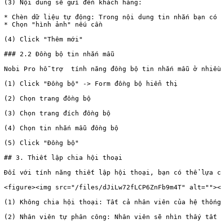
(3) Nội dung sẽ gửi đến khách hàng:

* Chèn dữ liệu tự động: Trong nội dung tin nhắn bạn có 
* Chọn "hình ảnh" nếu cần

(4) Click "Thêm mới"

### 2.2 Đồng bộ tin nhắn mẫu

Nobi Pro hỗ trợ  tính năng đồng bộ tin nhắn mẫu ở nhiều
(1) Click "Đồng bộ" -> Form đồng bộ hiển thị

(2) Chọn trang đồng bộ

(3) Chọn trang đích đồng bộ

(4) Chọn tin nhắn mẫu đồng bộ

(5) Click "Đồng bộ"

## 3. Thiết lập chia hội thoại

Đối với tính năng thiết lập hội thoại, bạn có thể lựa c
<figure><img src="/files/dJiLw72fLCP6ZnFb9m4T" alt=""><
(1) Không chia hội thoại: Tất cả nhân viên của hệ thống
(2) Nhân viên tự phân công: Nhân viên sẽ nhìn thấy tất 