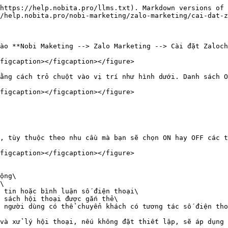
https://help.nobita.pro/llms.txt). Markdown versions of 
/help.nobita.pro/nobi-marketing/zalo-marketing/cai-dat-z
ào **Nobi Maketing --> Zalo Marketing --> Cài đặt Zaloch
figcaption></figcaption></figure>

ằng cách trỏ chuột vào vị trí như hình dưới. Danh sách O
figcaption></figcaption></figure>

, tùy thuộc theo nhu cầu mà bạn sẽ chọn ON hay OFF các t
figcaption></figcaption></figure>

ộng\

\

 tin hoặc bình luận số điện thoại\

 sách hội thoại được gắn thẻ\

 người dùng có thể chuyển khách có tương tác số điện tho
và xử lý hội thoại, nếu không đặt thiết lập, sẽ áp dụng 