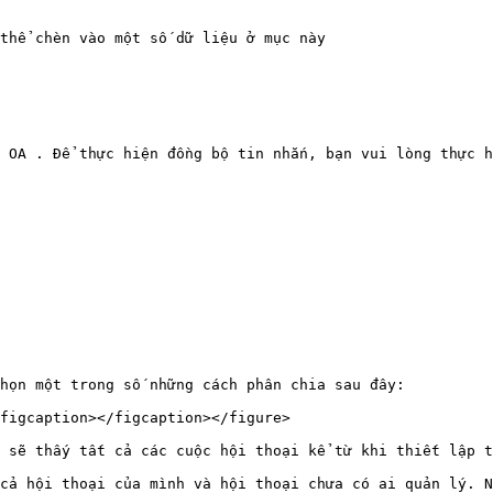
thể chèn vào một số dữ liệu ở mục này

 OA . Để thực hiện đồng bộ tin nhắn, bạn vui lòng thực h
họn một trong số những cách phân chia sau đây:

figcaption></figcaption></figure>

 sẽ thấy tất cả các cuộc hội thoại kể từ khi thiết lập t
cả hội thoại của mình và hội thoại chưa có ai quản lý. N