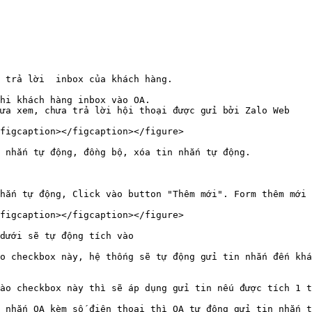
 trả lời  inbox của khách hàng.

hi khách hàng inbox vào OA.

ưa xem, chưa trả lời hội thoại được gửi bởi Zalo Web

figcaption></figcaption></figure>

 nhắn tự động, đồng bộ, xóa tin nhắn tự động.

hắn tự động, Click vào button "Thêm mới". Form thêm mới 
figcaption></figcaption></figure>

dưới sẽ tự động tích vào

o checkbox này, hệ thống sẽ tự động gửi tin nhắn đến khá
ào checkbox này thì sẽ áp dụng gửi tin nếu được tích 1 t
 nhắn OA kèm số điện thoại thì OA tự động gửi tin nhắn t