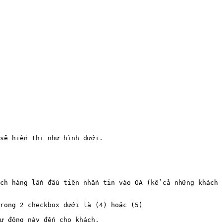
sẽ hiển thị như hình dưới.

ch hàng lần đầu tiên nhắn tin vào OA (kể cả những khách 
rong 2 checkbox dưới là (4) hoặc (5)

ự động này đến cho khách.
