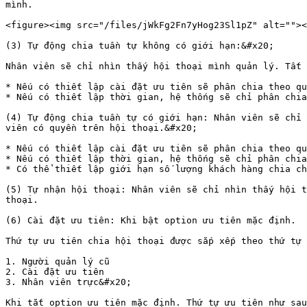
mình.

<figure><img src="/files/jWkFg2Fn7yHog23Sl1pZ" alt=""><
(3) Tự động chia tuần tự không có giới hạn:&#x20;

Nhân viên sẽ chỉ nhìn thấy hội thoại mình quản lý. Tất 
* Nếu có thiết lập cài đặt ưu tiên sẽ phân chia theo qu
* Nếu có thiết lập thời gian, hệ thống sẽ chỉ phân chia
(4) Tự động chia tuần tự có giới hạn: Nhân viên sẽ chỉ 
viên có quyền trên hội thoại.&#x20;

* Nếu có thiết lập cài đặt ưu tiên sẽ phân chia theo qu
* Nếu có thiết lập thời gian, hệ thống sẽ chỉ phân chia
* Có thể thiết lập giới hạn số lượng khách hàng chia ch
(5) Tự nhận hội thoại: Nhân viên sẽ chỉ nhìn thấy hội t
thoại.

(6) Cài đặt ưu tiên: Khi bật option ưu tiên mặc định.

Thứ tự ưu tiên chia hội thoại được sắp xếp theo thứ tự 
1. Người quản lý cũ

2. Cài đặt ưu tiên

3. Nhân viên trực&#x20;

Khi tắt option ưu tiên mặc định. Thứ tự ưu tiên như sau