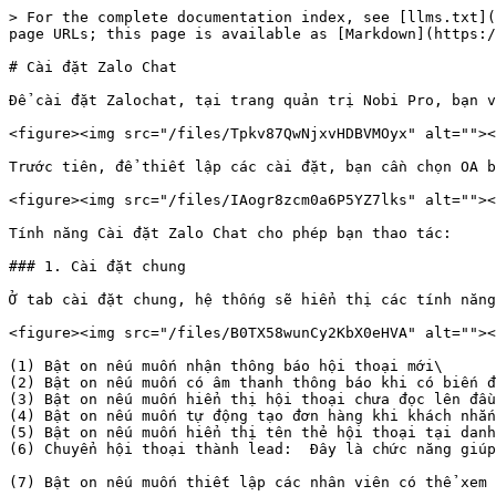
> For the complete documentation index, see [llms.txt](
page URLs; this page is available as [Markdown](https:/
# Cài đặt Zalo Chat

Để cài đặt Zalochat, tại trang quản trị Nobi Pro, bạn v
<figure><img src="/files/Tpkv87QwNjxvHDBVMOyx" alt=""><
Trước tiên, để thiết lập các cài đặt, bạn cần chọn OA b
<figure><img src="/files/IAogr8zcm0a6P5YZ7lks" alt=""><
Tính năng Cài đặt Zalo Chat cho phép bạn thao tác:

### 1. Cài đặt chung

Ở tab cài đặt chung, hệ thống sẽ hiển thị các tính năng
<figure><img src="/files/B0TX58wunCy2KbX0eHVA" alt=""><
(1) Bật on nếu muốn nhận thông báo hội thoại mới\

(2) Bật on nếu muốn có âm thanh thông báo khi có biến đ
(3) Bật on nếu muốn hiển thị hội thoại chưa đọc lên đầu
(4) Bật on nếu muốn tự động tạo đơn hàng khi khách nhắn
(5) Bật on nếu muốn hiển thị tên thẻ hội thoại tại danh
(6) Chuyển hội thoại thành lead:  Đây là chức năng giúp
(7) Bật on nếu muốn thiết lập các nhân viên có thể xem 