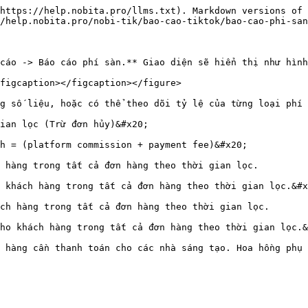
https://help.nobita.pro/llms.txt). Markdown versions of 
/help.nobita.pro/nobi-tik/bao-cao-tiktok/bao-cao-phi-san
cáo -> Báo cáo phí sàn.** Giao diện sẽ hiển thị như hình
figcaption></figcaption></figure>

g số liệu, hoặc có thể theo dõi tỷ lệ của từng loại phí 
ian lọc (Trừ đơn hủy)&#x20;

h = (platform commission + payment fee)&#x20;

 hàng trong tất cả đơn hàng theo thời gian lọc.

 khách hàng trong tất cả đơn hàng theo thời gian lọc.&#x
ch hàng trong tất cả đơn hàng theo thời gian lọc.

ho khách hàng trong tất cả đơn hàng theo thời gian lọc.&
 hàng cần thanh toán cho các nhà sáng tạo. Hoa hồng phụ 