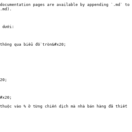
documentation pages are available by appending `.md` to 
.md).

 dưới:

thông qua biểu đồ tròn&#x20;

20;

#x20;

thuộc vào % ở từng chiến dịch mà nhà bán hàng đã thiết 