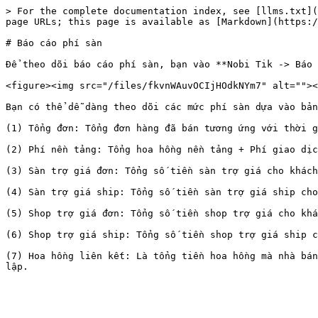
> For the complete documentation index, see [llms.txt](
page URLs; this page is available as [Markdown](https:/
# Báo cáo phí sàn

Để theo dõi báo cáo phí sàn, bạn vào **Nobi Tik -> Báo 
<figure><img src="/files/fkvnWAuvOCIjHOdkNYm7" alt=""><
Bạn có thể dễ dàng theo dõi các mức phí sàn dựa vào bản
(1) Tổng đơn: Tổng đơn hàng đã bán tương ứng với thời g
(2) Phí nền tảng: Tổng hoa hồng nền tảng + Phí giao dịc
(3) Sàn trợ giá đơn: Tổng số tiền sàn trợ giá cho khách
(4) Sàn trợ giá ship: Tổng số tiền sàn trợ giá ship cho
(5) Shop trợ giá đơn: Tổng số tiền shop trợ giá cho khá
(6) Shop trợ giá ship: Tổng số tiền shop trợ giá ship c
(7) Hoa hồng liên kết: Là tổng tiền hoa hồng mà nhà bán